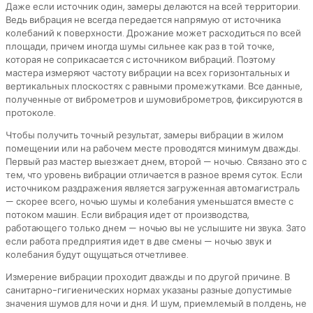
Даже если источник один, замеры делаются на всей территории.
Ведь вибрация не всегда передается напрямую от источника
колебаний к поверхности. Дрожание может расходиться по всей
площади, причем иногда шумы сильнее как раз в той точке,
которая не соприкасается с источником вибраций. Поэтому
мастера измеряют частоту вибрации на всех горизонтальных и
вертикальных плоскостях с равными промежутками. Все данные,
полученные от виброметров и шумовиброметров, фиксируются в
протоколе.
Чтобы получить точный результат, замеры вибрации в жилом
помещении или на рабочем месте проводятся минимум дважды.
Первый раз мастер выезжает днем, второй — ночью. Связано это с
тем, что уровень вибрации отличается в разное время суток. Если
источником раздражения является загруженная автомагистраль
— скорее всего, ночью шумы и колебания уменьшатся вместе с
потоком машин. Если вибрация идет от производства,
работающего только днем — ночью вы не услышите ни звука. Зато
если работа предприятия идет в две смены — ночью звук и
колебания будут ощущаться отчетливее.
Измерение вибрации проходит дважды и по другой причине. В
санитарно-гигиенических нормах указаны разные допустимые
значения шумов для ночи и дня. И шум, приемлемый в полдень, не