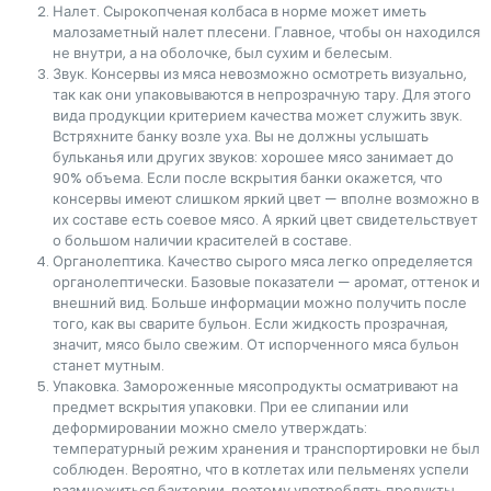
Налет. Сырокопченая колбаса в норме может иметь
малозаметный налет плесени. Главное, чтобы он находился
не внутри, а на оболочке, был сухим и белесым.
Звук. Консервы из мяса невозможно осмотреть визуально,
так как они упаковываются в непрозрачную тару. Для этого
вида продукции критерием качества может служить звук.
Встряхните банку возле уха. Вы не должны услышать
бульканья или других звуков: хорошее мясо занимает до
90% объема. Если после вскрытия банки окажется, что
консервы имеют слишком яркий цвет — вполне возможно в
их составе есть соевое мясо. А яркий цвет свидетельствует
о большом наличии красителей в составе.
Органолептика. Качество сырого мяса легко определяется
органолептически. Базовые показатели — аромат, оттенок и
внешний вид. Больше информации можно получить после
того, как вы сварите бульон. Если жидкость прозрачная,
значит, мясо было свежим. От испорченного мяса бульон
станет мутным.
Упаковка. Замороженные мясопродукты осматривают на
предмет вскрытия упаковки. При ее слипании или
деформировании можно смело утверждать:
температурный режим хранения и транспортировки не был
соблюден. Вероятно, что в котлетах или пельменях успели
размножиться бактерии, поэтому употреблять продукты