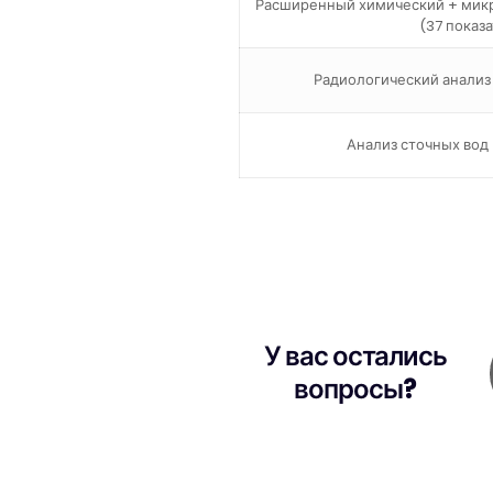
Расширенный химический + микр
(37 показ
Радиологический анализ 
Анализ сточных вод 
У вас остались
вопросы?