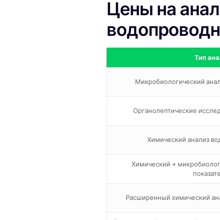
Цены на анал
водопроводн
Тип ана
Микробиологический анали
Органолептические исследо
Химический анализ вод
Химический + микробиологи
показат
Расширенный химический ана