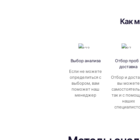
Как м
Выбор анализа
Отбор проб 
доставка
Если не можете
определиться с
Отбор и доста
выбором, вам
вы можете
поможет наш
самостоятель
менеджер
так и с помо
наших
специалист