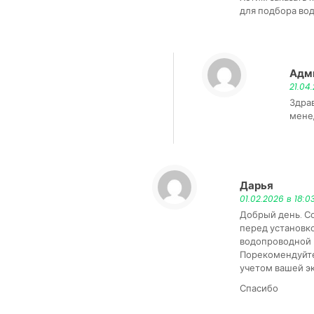
для подбора вод
Адм
21.04
Здра
мене
Дарья
:
01.02.2026 в 18:0
Добрый день. С
перед установко
водопроводной 
Порекомендуйте
учетом вашей э
Спасибо