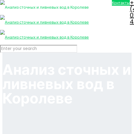
+
Контакты
(
0
4
Анализ сточных и
ливневых вод в
Королеве