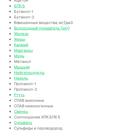
Ацетон
БПК 5
Бутанол-1
Бутанол-2
Взвешенные вещества, мг/дм3
Водородный показатель (pH)
Железо
Жиры
Кадмий
Марганец
Медь
Метанол
Мышьяк
Нефтепродукты
Никель
Пропанол-1
Пропанол-2
Ртуть
СПАВ анионные
СПАВ неионогенные
Свинец
Соотношение ХПК:БПК 5
Сульфаты
Сульфиды и сероводород