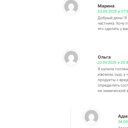
Марина
:
03.06.2025 в 07:
Добрый день! Я
частника. Хочу 
это сделать у ва
Ольга
:
23.09.2025 в 20:
Я купила топлен
изюмом, сыр, у 
продукты с вре
определить сост
не химической 
Адм
24.09