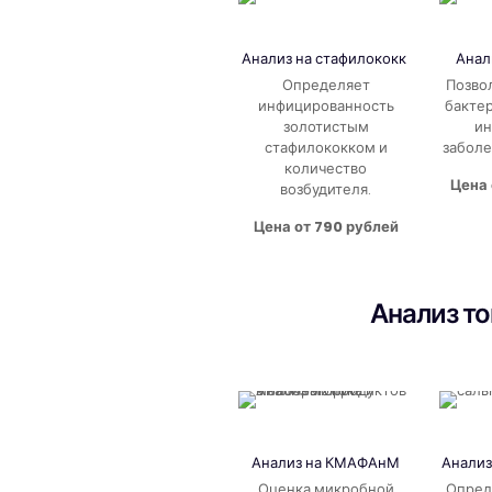
Анализ на
стафилококк
Анал
Определяет
Позво
инфицированность
бакте
золотистым
ин
стафилококком и
заболе
количество
Цена 
возбудителя.
Цена от 790 рублей
Анализ т
Анализ на КМАФАнМ
Анализ
Оценка микробной
Опред