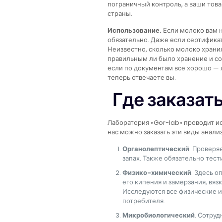
пограничный контроль, а ваши това
страны.
Использование.
Если молоко вам 
обязательно. Даже если сертификат
Неизвестно, сколько молоко хранил
правильным ли было хранение и с
если по документам все хорошо — 
теперь отвечаете вы.
Где заказат
Лаборатория «Gor-lab» проводит и
нас можно заказать эти виды анализ
Органолептический
. Проверя
запах. Также обязательно тест
Физико-химический
. Здесь 
его кипения и замерзания, вяз
Исследуются все физические и
потребителя.
Микробиологический
. Сотру