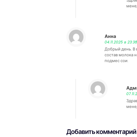
Здра
мене
Анна
:
04.11.2025 в 23:3
Добрый день. В
состав молока 
подмес сои.
Адм
07.11
Здра
мене
Добавить комментарий