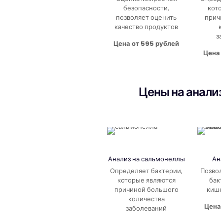
безопасности,
кот
позволяет оценить
прич
качество продуктов
з
Цена от 595 рублей
Цена 
Цены на анали
Анализ на
сальмонеллы
Ан
Определяет бактерии,
Позво
которые являются
бак
причиной большого
киш
количества
Цена
заболеваний