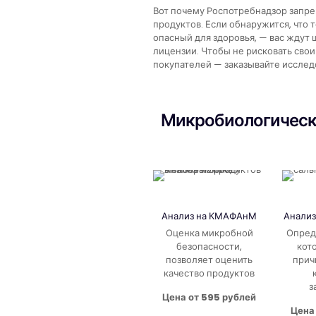
Вот почему Роспотребнадзор запр
продуктов. Если обнаружится, что 
опасный для здоровья, — вас ждут 
лицензии. Чтобы не рисковать сво
покупателей — заказывайте исслед
Микробиологически
Анализ на КМАФАнМ
Анализ
Оценка микробной
Опред
безопасности,
кот
позволяет оценить
прич
качество продуктов
з
Цена от 595 рублей
Цена 