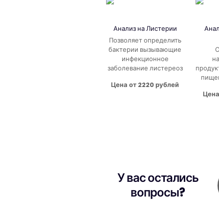
Анализ на Листерии
Анал
Позволяет определить
бактерии вызывающие
О
инфекционное
н
заболевание листереоз
продук
пище
Цена от 2220 рублей
Цена
У вас остались
вопросы?