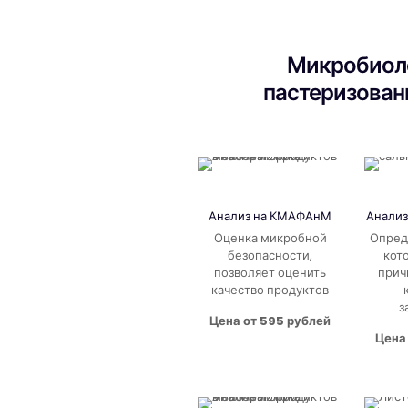
Микробиоло
пастеризован
Анализ на КМАФАнМ
Анализ
Оценка микробной
Опред
безопасности,
кот
позволяет оценить
прич
качество продуктов
з
Цена от 595 рублей
Цена 