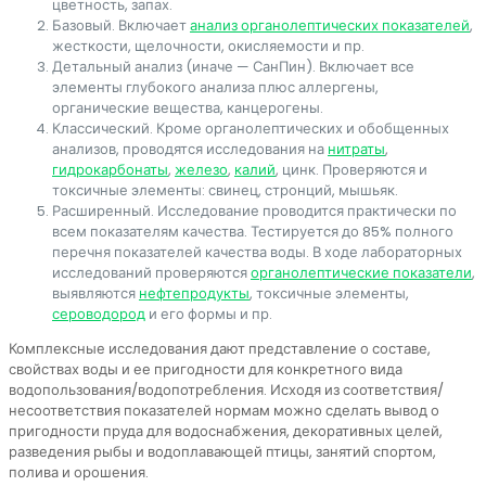
цветность, запах.
Базовый. Включает
анализ органолептических показателей
,
жесткости, щелочности, окисляемости и пр.
Детальный анализ (иначе — СанПин). Включает все
элементы глубокого анализа плюс аллергены,
органические вещества, канцерогены.
Классический. Кроме органолептических и обобщенных
анализов, проводятся исследования на
нитраты
,
гидрокарбонаты
,
железо
,
калий
, цинк. Проверяются и
токсичные элементы: свинец, стронций, мышьяк.
Расширенный. Исследование проводится практически по
всем показателям качества. Тестируется до 85% полного
перечня показателей качества воды. В ходе лабораторных
исследований проверяются
органолептические показатели
,
выявляются
нефтепродукты
, токсичные элементы,
сероводород
и его формы и пр.
Комплексные исследования дают представление о составе,
свойствах воды и ее пригодности для конкретного вида
водопользования/водопотребления. Исходя из соответствия/
несоответствия показателей нормам можно сделать вывод о
пригодности пруда для водоснабжения, декоративных целей,
разведения рыбы и водоплавающей птицы, занятий спортом,
полива и орошения.