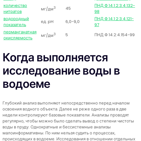
количество
ПНД Ф 14.1:2:3:4.132-
3
45
мг/дм
нитратов
98
водородный
ПНД Ф 14.1:2:3:4.121-
ед. pH
6,0-9,0
показатель
97
перманганатная
3
5
ПНД Ф 14.2:4.154-99
мг/дм
окисляемость
Когда выполняется
исследование воды в
водоеме
Глубокий анализ выполняют непосредственно перед началом
освоения водного объекта. Далее не реже одного раза в две
недели контролируют базовые показатели. Анализы проводят
регулярно, чтобы можно было сделать вывод о степени чистоты
воды в пруду. Однократные и бессистемные анализы
малоинформативны. По ним нельзя судить о процессах,
происходящих в водоеме. Исследования в отношении отдельных