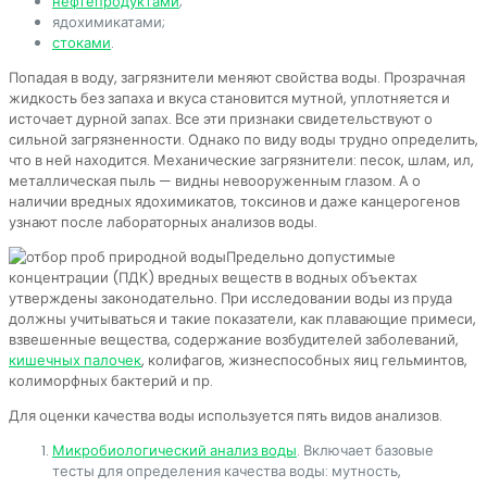
нефтепродуктами
;
ядохимикатами;
стоками
.
Попадая в воду, загрязнители меняют свойства воды. Прозрачная
жидкость без запаха и вкуса становится мутной, уплотняется и
источает дурной запах. Все эти признаки свидетельствуют о
сильной загрязненности. Однако по виду воды трудно определить,
что в ней находится. Механические загрязнители: песок, шлам, ил,
металлическая пыль — видны невооруженным глазом. А о
наличии вредных ядохимикатов, токсинов и даже канцерогенов
узнают после лабораторных анализов воды.
Предельно допустимые
концентрации (ПДК) вредных веществ в водных объектах
утверждены законодательно. При исследовании воды из пруда
должны учитываться и такие показатели, как плавающие примеси,
взвешенные вещества, содержание возбудителей заболеваний,
кишечных палочек
, колифагов, жизнеспособных яиц гельминтов,
колиморфных бактерий и пр.
Для оценки качества воды используется пять видов анализов.
Микробиологический анализ воды
. Включает базовые
тесты для определения качества воды: мутность,