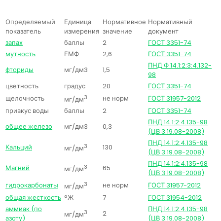
Определяемый
Единица
Нормативное
Нормативный
показатель
измерения
значение
документ
запах
баллы
2
ГОСТ 3351-74
мутность
ЕМФ
2,6
ГОСТ 3351-74
ПНД Ф 14.1:2:3:4.132-
фториды
мг/дм3
1,5
98
цветность
градус
20
ГОСТ 3351-74
щелочность
3
не норм
ГОСТ 31957-2012
мг/дм
привкус воды
баллы
2
ГОСТ 3351-74
ПНД 14.1:2:4.135-98
общее железо
мг/дм3
0,3
(ЦВ 3.19.08-2008)
ПНД 14.1:2:4.135-98
Кальций
3
130
мг/дм
(ЦВ 3.19.08-2008)
ПНД 14.1:2:4.135-98
Магний
3
65
мг/дм
(ЦВ 3.19.08-2008)
гидрокарбонаты
3
не норм
ГОСТ 31957-2012
мг/дм
общая жесткость
°Ж
7
ГОСТ 31954-2012
аммиак (по
ПНД 14.1:2:4.135-98
3
2
мг/дм
азоту)
(ЦВ 3.19.08-2008)